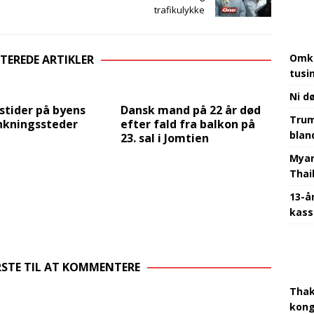
trafikulykke
Omkr
TEREDE ARTIKLER
tusi
Ni d
stider på byens
Dansk mand på 22 år død
Trum
kningssteder
efter fald fra balkon på
bland
23. sal i Jomtien
Myan
Thai
13-å
kass
RSTE TIL AT KOMMENTERE
Thak
kon