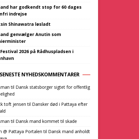
land har godkendt stop for 60 dages
mfri indrejse
sin Shinawatra løsladt
land genvælger Anutin som
ierminister
 Festival 2026 på Rådhuspladsen i
‌‌​​‌​​‌‌‌​‌​​​​‌‌​​‌​​​‌‌​‌‌‌‌​‌‌‌‌‌​‌​‌‍
SENESTE NYHEDSKOMMENTARER
sman
til
Dansk statsborger sigtet for offentlig
elighed
ck toft jensen
til
Dansker død i Pattaya efter
ald
sman
til
Dansk mand kommet til skade
n @ Pattaya Portalen
til
Dansk mand anholdt
taya