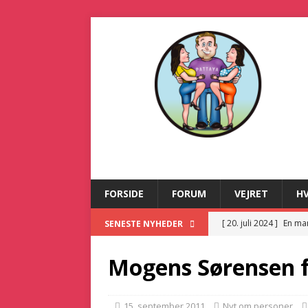
FORSIDE
FORUM
VEJRET
H
[ 20. juli 2024 ]
En ma
SENESTE NYHEDER
[ 2. juli 2024 ]
Dansk m
Mogens Sørensen f
[ 21. december 2025 
KRIMINALITET
15. september 2011
Nyt om personer