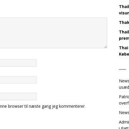
Thai
visu
Thak
Thai
prem
Thai
København‍​‌‌​‌‌‌​‌​‌‌‌​​‌‌​​‌‌‌‌
New
usæd
Patri
overf
nne browser til næste gang jeg kommenterer.
New
Admi
i Pat