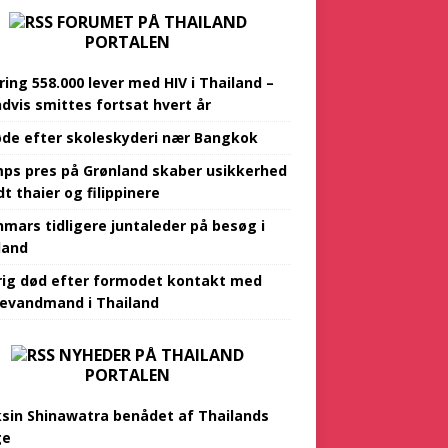
FORUMET PÅ THAILAND
PORTALEN
ing 558.000 lever med HIV i Thailand –
ndvis smittes fortsat hvert år
øde efter skoleskyderi nær Bangkok
ps pres på Grønland skaber usikkerhed
t thaier og filippinere
mars tidligere juntaleder på besøg i
land
rig død efter formodet kontakt med
evandmand i Thailand
NYHEDER PÅ THAILAND
PORTALEN
sin Shinawatra benådet af Thailands
ge