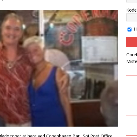
k mand kommet til skade
NYT OM PERSONER
Kode
John afsoner en fængselsstraf for narko i Thailand
H
Opret
Mist
‌​‌​​‌​​​​‌​​​​​‌​​‌​‌​‌​‌‌‌‌​‌‌​​​​‌​​‌​‌​​​‌​‌​‌​​‌‌​‍ ved Copenhagen Bar i Soi Post Office.