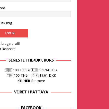
ord
usk mig
 brugerprofil
et kodeord
SENESTE THB/DKK KURS
🇩🇰 100 DKK
=
🇹🇭 509.94 THB
🇹🇭 100 THB
=
🇩🇰 19.61 DKK
Klik
HER
for mere
VEJRET I PATTAYA
FACEBOOK