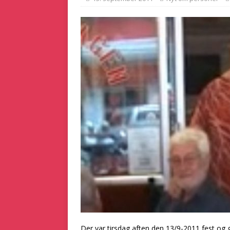
[ 2. marts 2025 ]
Dans
[ 5. december 2024 ]
KRIMINALITET
Der var tirsdag aften den 13/9-2011 fest og glade toner at høre‍‌​​​​​‌​​