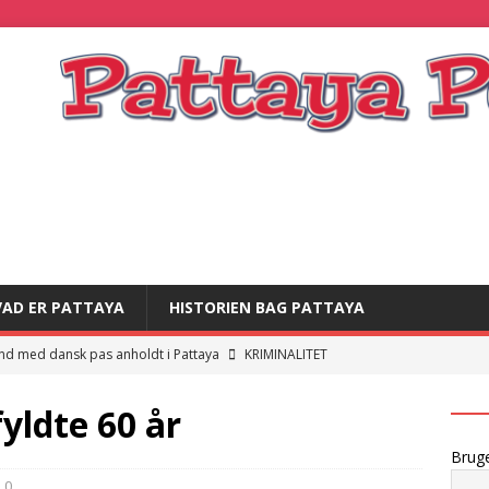
VAD ER PATTAYA
HISTORIEN BAG PATTAYA
nd med dansk pas anholdt i Pattaya
KRIMINALITET
and strandet i thailandsk fængsel
KRIMINALITET
yldte 60 år
]
Dansk statsborger sigtet for offentlig usædelighed
Brug
0