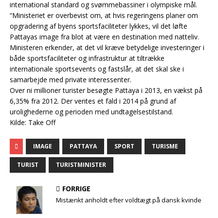
international standard og svømmebassiner i olympiske mål.
“Ministeriet er overbevist om, at‍‌​‌​​‌‌‌‌‌‌​‌​‌​​​​​​‌​‌​‌​​​​​‌​​​​‌‌​‌‌​​‌‌‌‌‌​​‌​‌‌‌‌​‌‌​‌‌‌​‍ hvis regeringens planer om
opgradering af byens sportsfaciliteter lykkes, vil det løfte‍‌​‌​​‌‌‌‌‌‌​‌​‌​​​​​​‌​‌​‌​​​​​‌​​​​‌‌​‌‌​​‌‌‌‌‌​​‌​‌‌‌‌​‌‌​‌‌‌​‍
Pattayas image fra blot at være en destination med natteliv.
Ministeren erkender,‍‌​‌​​‌‌‌‌‌‌​‌​‌​​​​​​‌​‌​‌​​​​​‌​​​​‌‌​‌‌​​‌‌‌‌‌​​‌​‌‌‌‌​‌‌​‌‌‌​‍ at det vil kræve betydelige investeringer i
både sportsfaciliteter og infrastruktur at‍‌​‌​​‌‌‌‌‌‌​‌​‌​​​​​​‌​‌​‌​​​​​‌​​​​‌‌​‌‌​​‌‌‌‌‌​​‌​‌‌‌‌​‌‌​‌‌‌​‍ tiltrække
internationale sportsevents og fastslår, at det skal ske i
samarbejde med‍‌​‌​​‌‌‌‌‌‌​‌​‌​​​​​​‌​‌​‌​​​​​‌​​​​‌‌​‌‌​​‌‌‌‌‌​​‌​‌‌‌‌​‌‌​‌‌‌​‍ private interessenter.
Over ni millioner turister besøgte Pattaya i 2013, en vækst‍‌​‌​​‌‌‌‌‌‌​‌​‌​​​​​​‌​‌​‌​​​​​‌​​​​‌‌​‌‌​​‌‌‌‌‌​​‌​‌‌‌‌​‌‌​‌‌‌​‍ på
6,35% fra 2012. Der ventes et fald i 2014 på grund‍‌​‌​​‌‌‌‌‌‌​‌​‌​​​​​​‌​‌​‌​​​​​‌​​​​‌‌​‌‌​​‌‌‌‌‌​​‌​‌‌‌‌​‌‌​‌‌‌​‍ af
urolighederne og perioden med undtagelsestilstand.
Kilde:
Take Off
IMAGE
PATTAYA
SPORT
TURISME
TURIST
TURISTMINISTER
FORRIGE
Mistænkt anholdt efter voldtægt på dansk kvinde