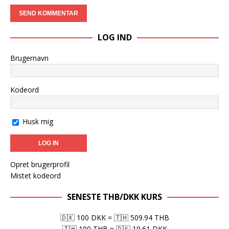
LOG IND
Brugernavn
Kodeord
Husk mig
Opret brugerprofil
Mistet kodeord
SENESTE THB/DKK KURS
🇩🇰 100 DKK
=
🇹🇭 509.94 THB
🇹🇭 100 THB
=
🇩🇰 19.61 DKK