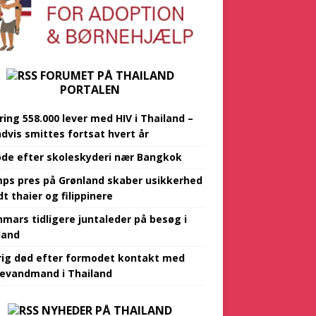
FORUMET PÅ THAILAND
PORTALEN
ing 558.000 lever med HIV i Thailand –
ndvis smittes fortsat hvert år
øde efter skoleskyderi nær Bangkok
ps pres på Grønland skaber usikkerhed
t thaier og filippinere
mars tidligere juntaleder på besøg i
land
rig død efter formodet kontakt med
evandmand i Thailand
NYHEDER PÅ THAILAND