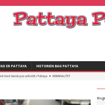
VAD ER PATTAYA
HISTORIEN BAG PATTAYA
nd med dansk pas anholdt i Pattaya
KRIMINALITET
and strandet i thailandsk fængsel
KRIMINALITET
]
Dansk statsborger sigtet for offentlig usædelighed
Brug