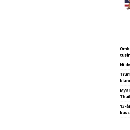
Omkr
tusi
Ni d
Trum
bland
Myan
Thai
13-å
kass