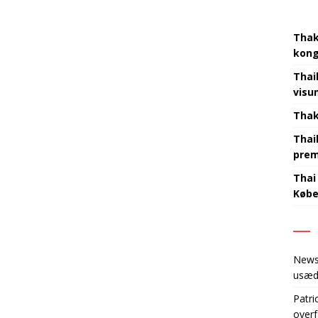
Thak
kon
Thai
visu
Thak
Thai
prem
Thai
København‍​‌‌​‌‌‌​‌​‌‌‌​​‌‌​​‌‌‌‌
New
usæd
Patri
overf