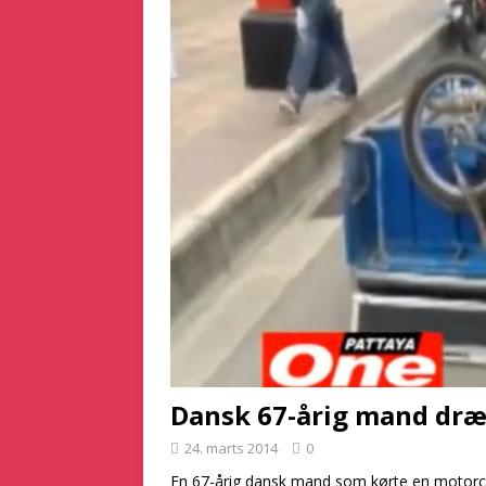
[ 2. marts 2025 ]
Dan
[ 5. december 2024 ]
KRIMINALITET
Dansk 67-årig mand dræb
24. marts 2014
0
En 67-årig dansk mand som kørte en motorc