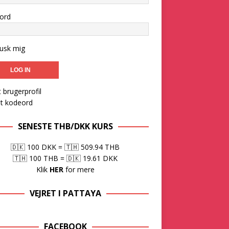
ord
usk mig
 brugerprofil
et kodeord
SENESTE THB/DKK KURS
🇩🇰 100 DKK
=
🇹🇭 509.94 THB
🇹🇭 100 THB
=
🇩🇰 19.61 DKK
Klik
HER
for mere
VEJRET I PATTAYA
FACEBOOK