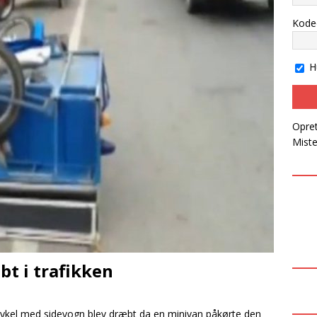
sk mand kommet til skade
NYT OM PERSONER
Kode
John afsoner en fængselsstraf for narko i Thailand
H
Opret
Mist
t i trafikken
ykel med sidevogn blev dræbt da en minivan påkørte den