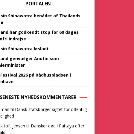
PORTALEN
sin Shinawatra benådet af Thailands
ge
land har godkendt stop for 60 dages
mfri indrejse
sin Shinawatra løsladt
land genvælger Anutin som
ierminister
 Festival 2026 på Rådhuspladsen i
‌‌​​‌​​‌‌‌​‌​​​​‌‌​​‌​​​‌‌​‌‌‌‌​‌‌‌‌‌​‌​‌‍
SENESTE NYHEDSKOMMENTARER
sman
til
Dansk statsborger sigtet for offentlig
elighed
ck toft jensen
til
Dansker død i Pattaya efter
ald