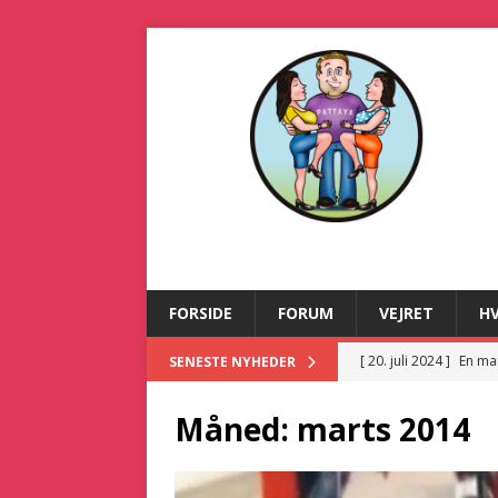
FORSIDE
FORUM
VEJRET
H
[ 20. juli 2024 ]
En ma
SENESTE NYHEDER
[ 2. juli 2024 ]
Dansk m
Måned:
marts 2014
[ 21. december 2025 
KRIMINALITET