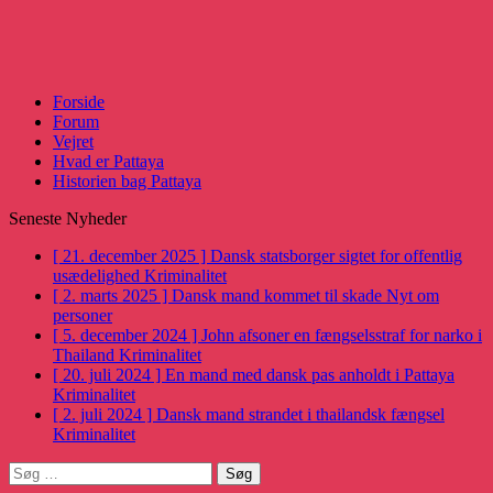
Forside
Forum
Vejret
Hvad er Pattaya
Historien bag Pattaya
Seneste Nyheder
[ 21. december 2025 ]
Dansk statsborger sigtet for offentlig
usædelighed
Kriminalitet
[ 2. marts 2025 ]
Dansk mand kommet til skade
Nyt om
personer
[ 5. december 2024 ]
John afsoner en fængselsstraf for narko i
Thailand
Kriminalitet
[ 20. juli 2024 ]
En mand med dansk pas anholdt i Pattaya
Kriminalitet
[ 2. juli 2024 ]
Dansk mand strandet i thailandsk fængsel
Kriminalitet
Søg
efter: