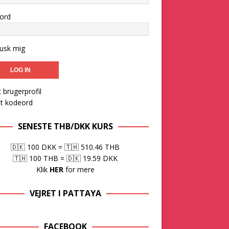
ord
usk mig
 brugerprofil
et kodeord
SENESTE THB/DKK KURS
🇩🇰 100 DKK
=
🇹🇭 510.46 THB
🇹🇭 100 THB
=
🇩🇰 19.59 DKK
Klik
HER
for mere
VEJRET I PATTAYA
FACEBOOK