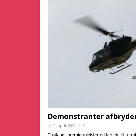
[ 2. marts 2025 ]
Dan
[ 5. december 2024 ]
KRIMINALITET
Demonstranter afbryder
11. april 2009
0
Thailands premierminister erklærede til for