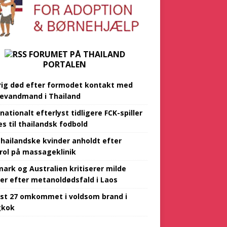
FORUMET PÅ THAILAND
PORTALEN
rig død efter formodet kontakt med
evandmand i Thailand
nationalt efterlyst tidligere FCK-spiller
es til thailandsk fodbold
thailandske kvinder anholdt efter
rol på massageklinik
ark og Australien kritiserer milde
aler efter metanoldødsfald i Laos
st 27 omkommet i voldsom brand i
gkok