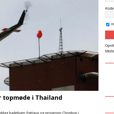
sk mand kommet til skade
NYT OM PERSONER
Kode
John afsoner en fængselsstraf for narko i Thailand
H
Opret
Mist
 topmøde i Thailand
middag badebyen Pattaya og provinsen Chonburi i