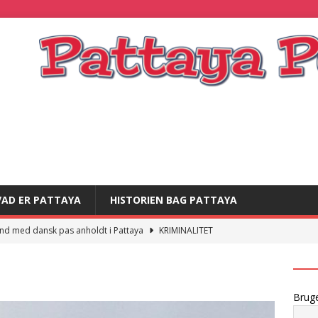
VAD ER PATTAYA
HISTORIEN BAG PATTAYA
nd med dansk pas anholdt i Pattaya
KRIMINALITET
and strandet i thailandsk fængsel
KRIMINALITET
]
Dansk statsborger sigtet for offentlig usædelighed
Brug