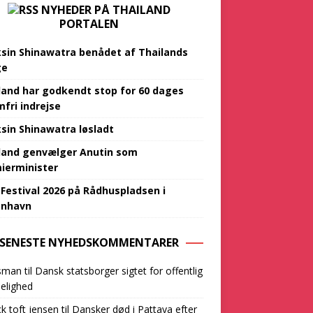
NYHEDER PÅ THAILAND
PORTALEN
sin Shinawatra benådet af Thailands
ge
land har godkendt stop for 60 dages
mfri indrejse
sin Shinawatra løsladt
land genvælger Anutin som
ierminister
 Festival 2026 på Rådhuspladsen i
‌‌​​‌​​‌‌‌​‌​​​​‌‌​​‌​​​‌‌​‌‌‌‌​‌‌‌‌‌​‌​‌‍
SENESTE NYHEDSKOMMENTARER
sman
til
Dansk statsborger sigtet for offentlig
elighed
ck toft jensen
til
Dansker død i Pattaya efter