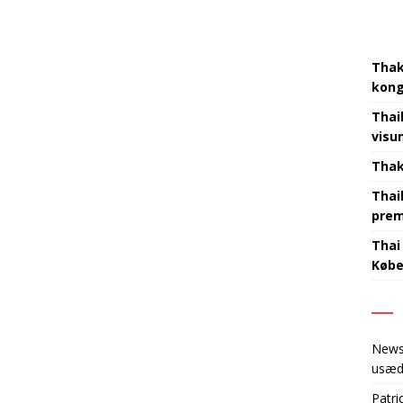
Thak
kon
Thai
visu
Thak
Thai
prem
Thai
København‍​‌‌​‌‌‌​‌​‌‌‌​​‌‌​​‌‌‌‌
New
usæd
Patri