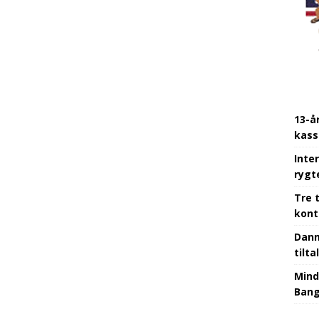
13-å
kass
Inter
rygt
Tre 
kont
Danm
tilt
Mind
Ban