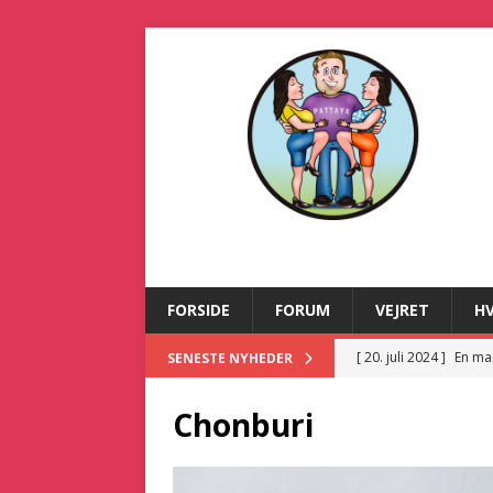
FORSIDE
FORUM
VEJRET
H
[ 20. juli 2024 ]
En ma
SENESTE NYHEDER
[ 2. juli 2024 ]
Dansk m
Chonburi
[ 21. december 2025 
KRIMINALITET