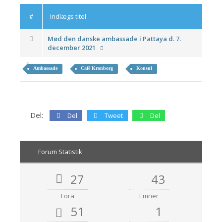
#
Indlægs titel
Mød den danske ambassade i Pattaya d. 7.
december 2021
Ambassade
Café Kronborg
Konsul
Del:
Del
Tweet
Del
Forum Statistik
27
43
Fora
Emner
51
1